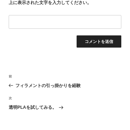
上に表示された文字を入力してください。
投
前
前
稿
の
フィラメントの引っ掛かりを経験
ナ
投
ビ
稿
次
次
ゲ
の
透明PLAを試してみる。
投
ー
稿
シ
ョ