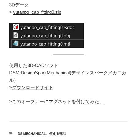
3Dデータ
>
yutanpo_cap_fitting0.zip
使用した3D-CADソフト
DSM:DesignSparkMechanical(デザインスパークメカニカ
ル）
>
ダウンロードサイト
>
このオープナーにマグネットを付けてみた。
カ
DS MECHANICAL
、
使える部品