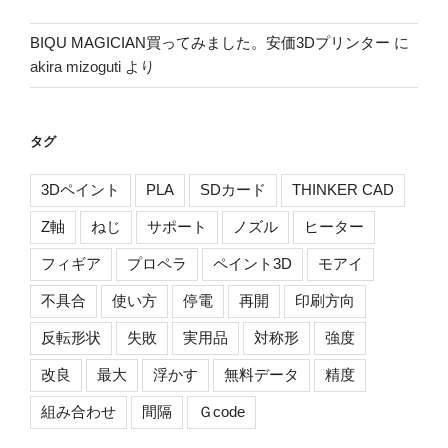
BIQU MAGICIAN買ってみました。安価3Dプリンター
に
akira mizoguti
より
タグ
3Dペイント
PLA
SDカード
THINKER CAD
Z軸
ねじ
サポート
ノズル
ヒーター
フィギア
プロペラ
ペイント3D
モアイ
不具合
使い方
停電
再開
印刷方向
反転形状
失敗
実用品
対称形
強度
改良
最大
浮かす
無料データ
精度
組み合わせ
間隔
Ｇcode