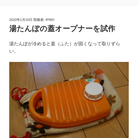
投
2022年1月10日
投稿者:
IPWO
稿
湯たんぽの蓋オープナーを試作
日:
湯たんぽが冷めると蓋（ふた）が固くなって取りずら
い。