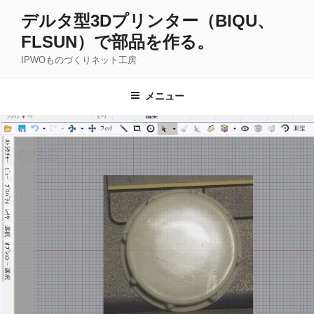
コ
デルタ型3Dプリンター（BIQU、
ン
FLSUN）で部品を作る。
テ
ン
IPWOものづくりネット工房
ツ
へ
メニュー
ス
キ
ッ
プ