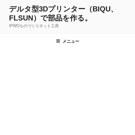
コ
デルタ型3Dプリンター（BIQU、
ン
FLSUN）で部品を作る。
テ
ン
IPWOものづくりネット工房
ツ
へ
メニュー
ス
キ
ッ
プ