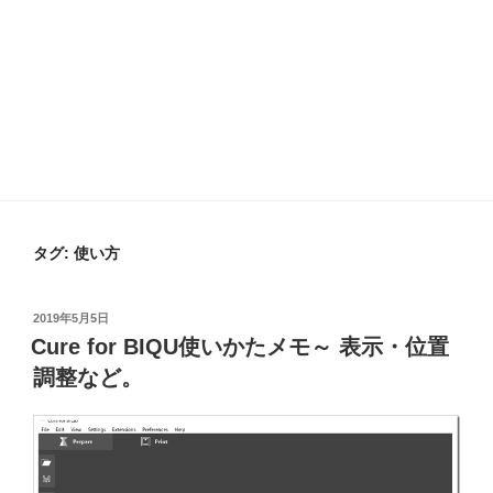
タグ:
使い方
投
2019年5月5日
稿
Cure for BIQU使いかたメモ～ 表示・位置
日:
調整など。