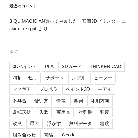
最近のコメント
BIQU MAGICIAN買ってみました。安価3Dプリンター
に
akira mizoguti
より
タグ
3Dペイント
PLA
SDカード
THINKER CAD
Z軸
ねじ
サポート
ノズル
ヒーター
フィギア
プロペラ
ペイント3D
モアイ
不具合
使い方
停電
再開
印刷方向
反転形状
失敗
実用品
対称形
強度
改良
最大
浮かす
無料データ
精度
組み合わせ
間隔
Ｇcode