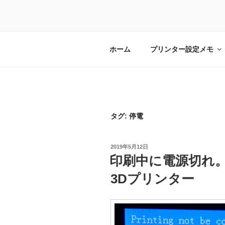
ホーム
プリンター設定メモ
タグ:
停電
投
2019年5月12日
稿
印刷中に電源切れ。
日:
3Dプリンター