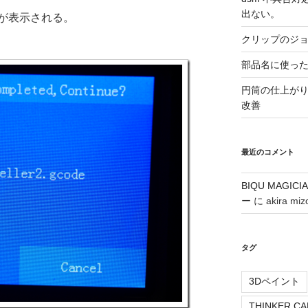
出ない。
が表示される。
クリップのジ
部品名に使った
円筒の仕上が
改善
最近のコメント
BIQU MAG
ー
に
akira miz
タグ
3Dペイント
THINKER CA