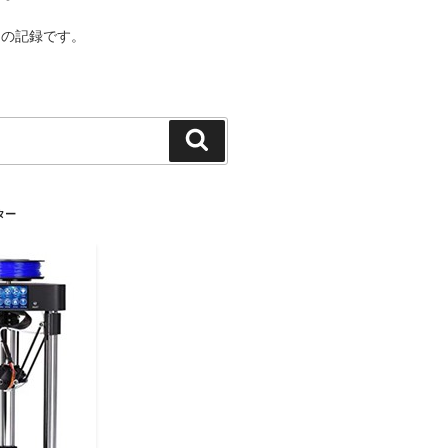
ての記録です。
検
索
ター