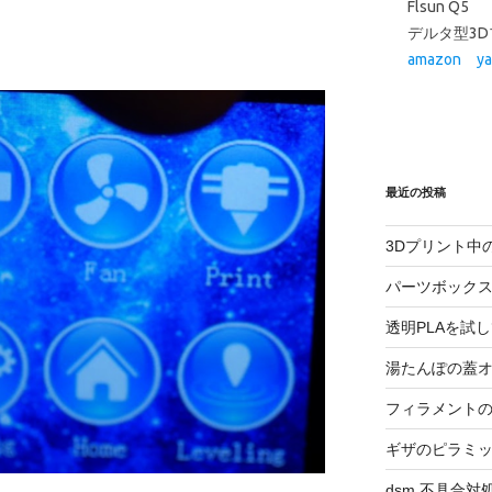
最近の投稿
3Dプリント中
パーツボック
透明PLAを試
湯たんぽの蓋
フィラメント
ギザのピラミ
dsm 不具合