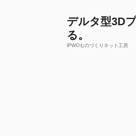
コ
ン
テ
デルタ型3Dプ
ン
る。
ツ
へ
IPWOものづくりネット工房
ス
キ
ッ
プ