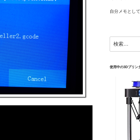
自分メモとし
検
索:
使用中の3Dプリン