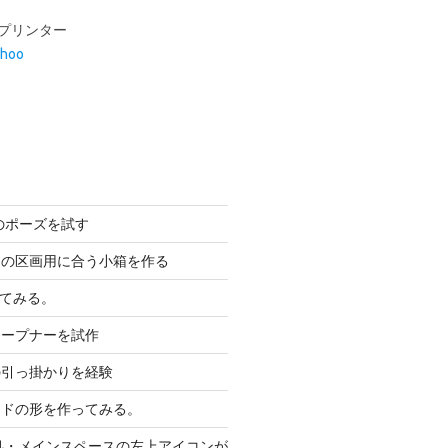
のポーズを試す
スの区画用に合う小箱を作る
してみる。
オープナーを試作
の引っ掛かりを経験
ッドの形を作ってみる。
対処・メインスペースの左上アイコンが