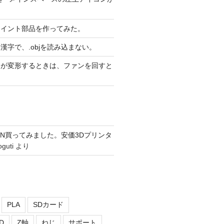
ョイント部品を作ってみた。
漢字で、.objを読み込まない。
りが変形するときは、ファンを回すと
ICIAN買ってみました。安価3Dプリンタ
oguti
より
PLA
SDカード
D
Z軸
ねじ
サポート