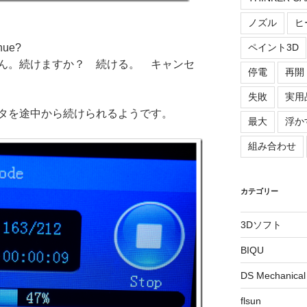
ノズル
ヒ
ペイント3D
inue?
ん。続けますか？ 続ける。 キャンセ
停電
再開
失敗
実用
タを途中から続けられるようです。
最大
浮か
組み合わせ
カテゴリー
3Dソフト
BIQU
DS Mechanical
flsun