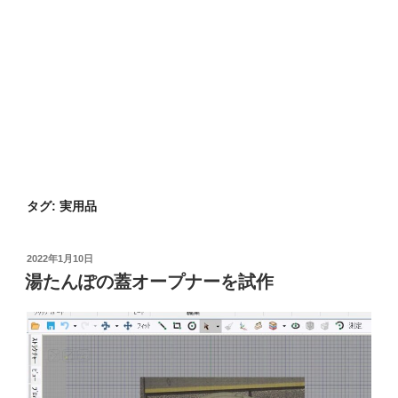
タグ:
実用品
投
2022年1月10日
稿
湯たんぽの蓋オープナーを試作
日: