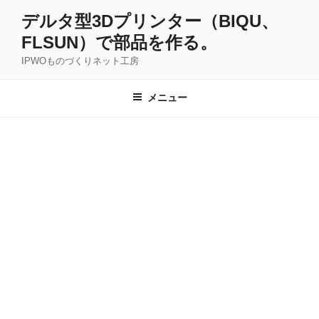
コ
デルタ型3Dプリンター（BIQU、
ン
FLSUN）で部品を作る。
テ
ン
IPWOものづくりネット工房
ツ
へ
メニュー
ス
キ
ッ
プ