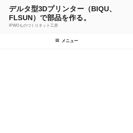
コ
デルタ型3Dプリンター（BIQU、
ン
FLSUN）で部品を作る。
テ
ン
IPWOものづくりネット工房
ツ
へ
メニュー
ス
キ
ッ
プ