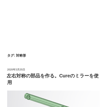
タグ:
対称形
投
2020年3月25日
稿
左右対称の部品を作る。Cureのミラーを使
日:
用