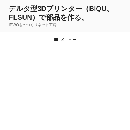
コ
デルタ型3Dプリンター（BIQU、
ン
FLSUN）で部品を作る。
テ
ン
IPWOものづくりネット工房
ツ
へ
メニュー
ス
キ
ッ
プ