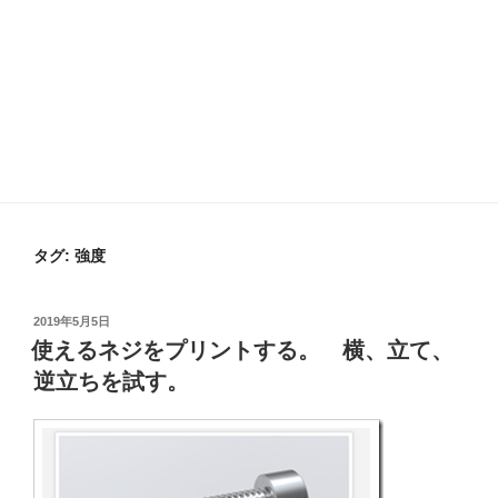
タグ:
強度
投
2019年5月5日
稿
使えるネジをプリントする。 横、立て、
日:
逆立ちを試す。