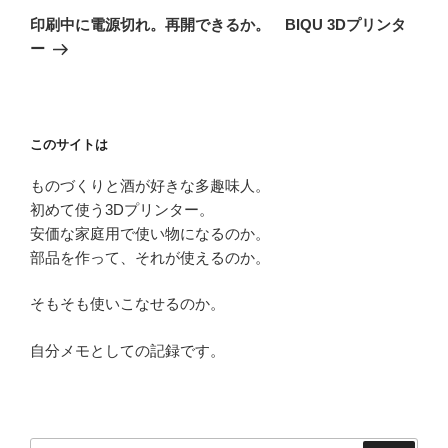
ゲ
の
印刷中に電源切れ。再開できるか。 BIQU 3Dプリンタ
投
ー
ー
稿
シ
ョ
ン
このサイトは
ものづくりと酒が好きな多趣味人。
初めて使う3Dプリンター。
安価な家庭用で使い物になるのか。
部品を作って、それが使えるのか。
そもそも使いこなせるのか。
自分メモとしての記録です。