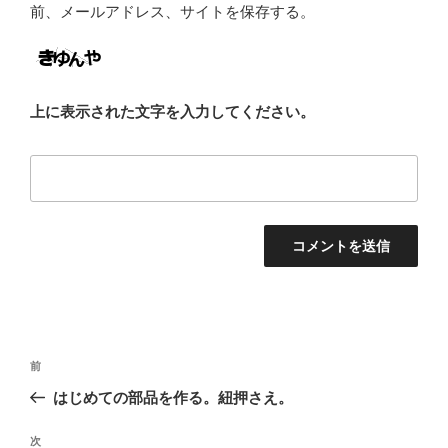
前、メールアドレス、サイトを保存する。
上に表示された文字を入力してください。
投
前
前
稿
の
はじめての部品を作る。紐押さえ。
ナ
投
ビ
稿
次
次