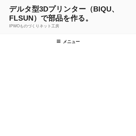
コ
デルタ型3Dプリンター（BIQU、
ン
FLSUN）で部品を作る。
テ
ン
IPWOものづくりネット工房
ツ
へ
メニュー
ス
キ
ッ
プ