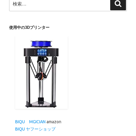
検
検
索
索:
使用中の3Dプリンター