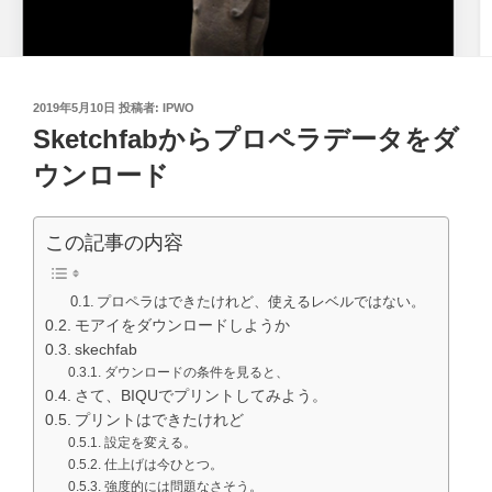
投
2019年5月10日
投稿者:
IPWO
稿
Sketchfabからプロペラデータをダ
日:
ウンロード
この記事の内容
プロペラはできたけれど、使えるレベルではない。
モアイをダウンロードしようか
skechfab
ダウンロードの条件を見ると、
さて、BIQUでプリントしてみよう。
プリントはできたけれど
設定を変える。
仕上げは今ひとつ。
強度的には問題なさそう。