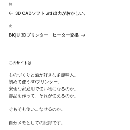
投
前
前
稿
の
3D CADソフト .stl 出力がおかしい。
ナ
投
ビ
稿
次
次
ゲ
の
BIQU 3Dプリンター ヒーター交換
投
ー
稿
シ
ョ
このサイトは
ン
ものづくりと酒が好きな多趣味人。
初めて使う3Dプリンター。
安価な家庭用で使い物になるのか。
部品を作って、それが使えるのか。
そもそも使いこなせるのか。
自分メモとしての記録です。