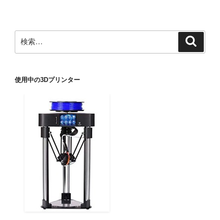
検
検
索
索:
使用中の3Dプリンター