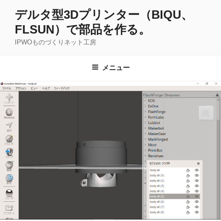
コ
デルタ型3Dプリンター（BIQU、
ン
FLSUN）で部品を作る。
テ
ン
IPWOものづくりネット工房
ツ
へ
メニュー
ス
キ
ッ
プ