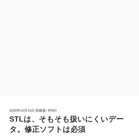
投
2020年10月14日
投稿者:
IPWO
稿
STLは、そもそも扱いにくいデー
日:
タ。修正ソフトは必須