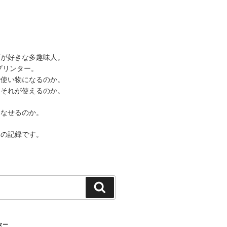
酒が好きな多趣味人。
プリンター。
で使い物になるのか。
、それが使えるのか。
こなせるのか。
ての記録です。
検
索
ター