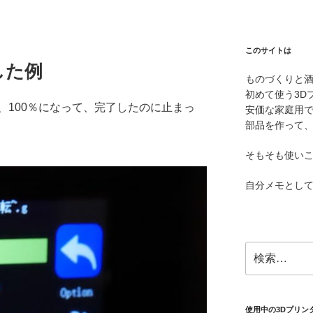
このサイトは
した例
ものづくりと
初めて使う3D
、100％になって、完了したのに止まっ
安価な家庭用
部品を作って
そもそも使い
自分メモとし
検
索:
使用中の3Dプリン