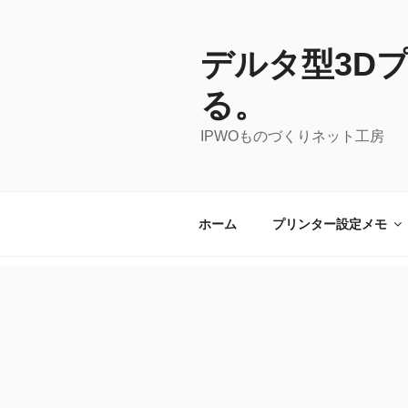
コ
ン
テ
デルタ型3Dプ
ン
る。
ツ
へ
IPWOものづくりネット工房
ス
キ
ッ
プ
ホーム
プリンター設定メモ