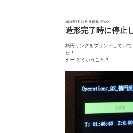
投
2021年3月22日
投稿者:
IPWO
稿
造形完了時に停止
日:
楕円リングをプリントしていて
た！
えー どういうこと？