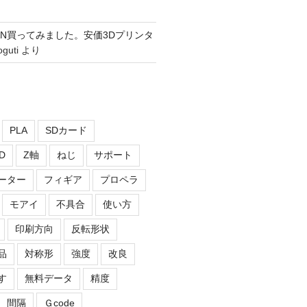
ICIAN買ってみました。安価3Dプリンタ
oguti
より
PLA
SDカード
D
Z軸
ねじ
サポート
ーター
フィギア
プロペラ
モアイ
不具合
使い方
印刷方向
反転形状
品
対称形
強度
改良
す
無料データ
精度
間隔
Ｇcode