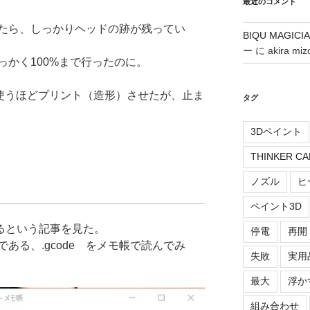
最近のコメント
たら、しっかりヘッドの跡が残ってい
BIQU MAG
ー
に
akira miz
っかく100%まで行ったのに。
ール使うほどプリント（造形）させたが、止ま
タグ
3Dペイント
THINKER CA
。
ノズル
ヒ
ペイント3D
るという記事を見た。
停電
再開
ある、.gcode をメモ帳で読んでみ
失敗
実用
最大
浮か
組み合わせ