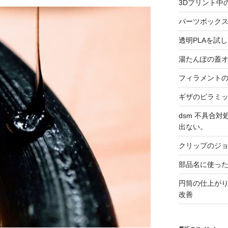
3Dプリント中
パーツボック
透明PLAを試
湯たんぽの蓋
フィラメント
ギザのピラミ
dsm 不具合
出ない。
クリップのジ
部品名に使った
円筒の仕上が
改善