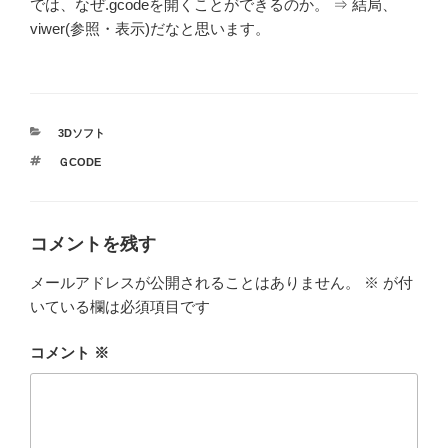
では、なぜ.gcodeを開くことができるのか。 ⇒ 結局、
viwer(参照・表示)だなと思います。
カ
3Dソフト
テ
タ
ＧCODE
ゴ
グ
リ
ー
コメントを残す
メールアドレスが公開されることはありません。
※
が付
いている欄は必須項目です
コメント
※