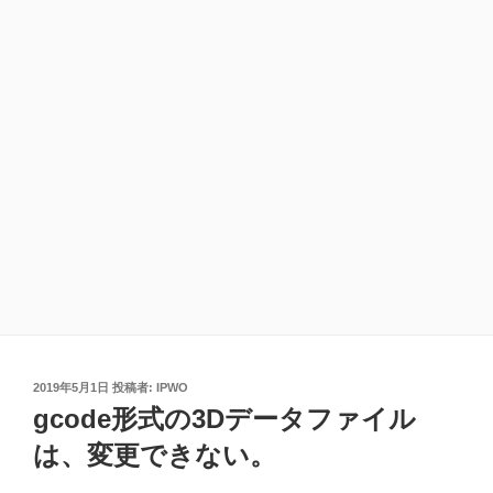
投
2019年5月1日
投稿者:
IPWO
稿
gcode形式の3Dデータファイル
日:
は、変更できない。