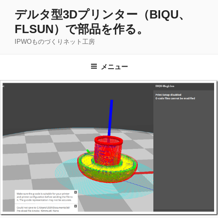
コ
デルタ型3Dプリンター（BIQU、
ン
FLSUN）で部品を作る。
テ
ン
IPWOものづくりネット工房
ツ
へ
メニュー
ス
キ
ッ
プ