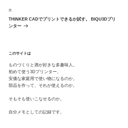
ナ
投
ビ
稿
次
次
ゲ
の
THINKER CADでプリントできるか試す。 BIQU3Dプリ
投
ー
ンター
稿
シ
ョ
ン
このサイトは
ものづくりと酒が好きな多趣味人。
初めて使う3Dプリンター。
安価な家庭用で使い物になるのか。
部品を作って、それが使えるのか。
そもそも使いこなせるのか。
自分メモとしての記録です。