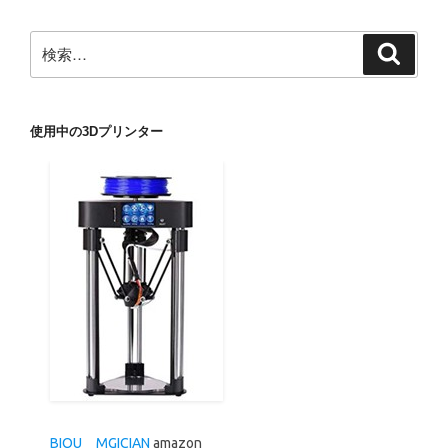
検
検
索
索:
使用中の3Dプリンター