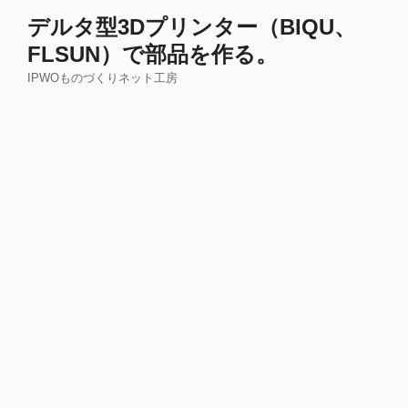
コ
デルタ型3Dプリンター（BIQU、
ン
FLSUN）で部品を作る。
テ
ン
IPWOものづくりネット工房
ツ
へ
ス
キ
ッ
プ