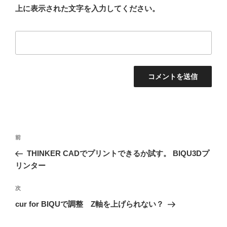
上に表示された文字を入力してください。
投
前
前
稿
の
THINKER CADでプリントできるか試す。 BIQU3Dプ
ナ
投
リンター
ビ
稿
ゲ
次
次
の
ー
cur for BIQUで調整 Z軸を上げられない？
投
シ
稿