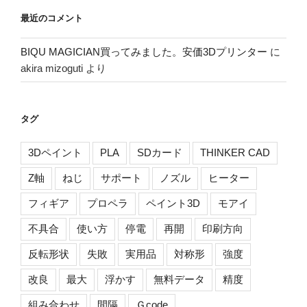
最近のコメント
BIQU MAGICIAN買ってみました。安価3Dプリンター
に
akira mizoguti
より
タグ
3Dペイント
PLA
SDカード
THINKER CAD
Z軸
ねじ
サポート
ノズル
ヒーター
フィギア
プロペラ
ペイント3D
モアイ
不具合
使い方
停電
再開
印刷方向
反転形状
失敗
実用品
対称形
強度
改良
最大
浮かす
無料データ
精度
組み合わせ
間隔
Ｇcode